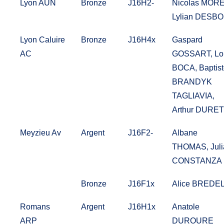
Lyon AUN
Bronze
J16H2-
Nicolas MORE
Lylian DESB
Lyon Caluire
Bronze
J16H4x
Gaspard
AC
GOSSART, Lo
BOCA, Baptist
BRANDYK
TAGLIAVIA,
Arthur DURET
Meyzieu Av
Argent
J16F2-
Albane
THOMAS, Juli
CONSTANZA
Bronze
J16F1x
Alice BREDE
Romans
Argent
J16H1x
Anatole
ARP
DUROURE