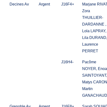
Decines Av
Argent
J16F4+
Marjane RIVAT
Zora
THUILLIER-
DARDANNE ,
Lola LAPRAY,
Lila DURAND
Laurence
PERRET
J16H4-
Pacôme
NOYER, Enoa
SAINTOYANT
Matys CARON
Martin
GANACHAU
Grenoble Av
Argent
J16F8+
Sarah SOUIAD