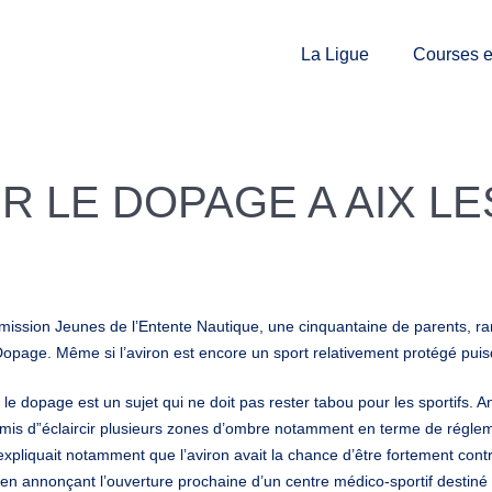
La Ligue
Courses et
 LE DOPAGE A AIX LE
ommission Jeunes de l’Entente Nautique, une cinquantaine de parents, r
 Dopage. Même si l’aviron est encore un sport relativement protégé pui
 le dopage est un sujet qui ne doit pas rester tabou pour les sportifs.
is d”éclaircir plusieurs zones d’ombre notamment en terme de régleme
pliquait notamment que l’aviron avait la chance d’être fortement contrô
 en annonçant l’ouverture prochaine d’un centre médico-sportif destin