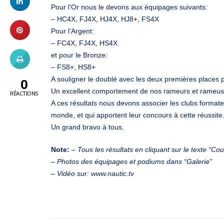
Pour l’Or nous le devons aux équipages suivants:
– HC4X, FJ4X, HJ4X, HJ8+, FS4X
Pour l’Argent:
– FC4X, FJ4X, HS4X
et pour le Bronze:
– FS8+, HS8+
A souligner le doublé avec les deux premières places 
0
Un excellent comportement de nos rameurs et rameuses
RÉACTIONS
A ces résultats nous devons associer les clubs format
monde, et qui apportent leur concours à cette réussite
Un grand bravo à tous.
Note:
– Tous les résultats en cliquant sur le texte “Co
– Photos des équipages et podiums dans “Galerie”
– Vidéo sur: www.nautic.tv